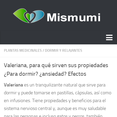
Ácido hialurónico
PLANTAS MEDICINALES
/
DORMIR Y RELAJANTES
Cosmética
Valeriana, para qué sirven sus propiedades
Estética y Belleza
¿Para dormir? ¿ansiedad? Efectos
Remedios Naturales
Valeriana
es un tranquilizante natural que sirve para
Nutrición
dormir y puede tomarse en pastillas, cápsulas, así como
Otras Categorías
en infusiones. Tiene propiedades y beneficios para el
Acidos
sistema nervioso central y, aunque es muy saludable
para las personas e incluso gatos y perros, también
Embarazo