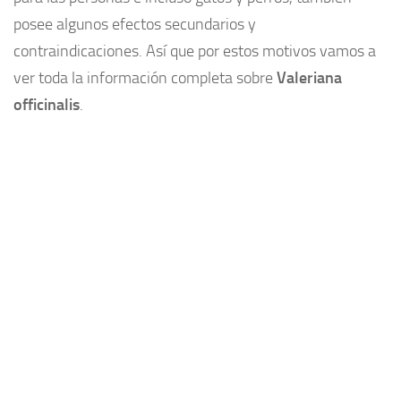
posee algunos efectos secundarios y
Plantas medicinales
contraindicaciones. Así que por estos motivos vamos a
Aceites
ver toda la información completa sobre
Valeriana
Alimentación
officinalis
.
Articulaciones
Medicina Alternativa
Minerales
Aminoacidos
Adelgazar
Vitaminas
Salud
Cosas de hombres