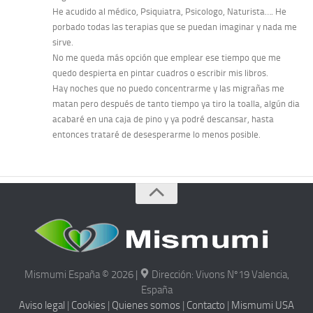
He acudido al médico, Psiquiatra, Psicologo, Naturista…. He
porbado todas las terapias que se puedan imaginar y nada me
sirve.
No me queda más opción que emplear ese tiempo que me
quedo despierta en pintar cuadros o escribir mis libros.
Hay noches que no puedo concentrarme y las migrañas me
matan pero después de tanto tiempo ya tiro la toalla, algún dia
acabaré en una caja de pino y ya podré descansar, hasta
entonces trataré de desesperarme lo menos posible.
Mismumi España © 2026 |
Dirección: Vivons Nº19 Valencia,
España
Aviso legal
|
Cookies
|
Quienes somos
|
Contacto
|
Mismumi USA