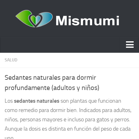
Ácido hialurónico
SALUD
Cosmética
Sedantes naturales para dormir
Estética y Belleza
profundamente (adultos y niños)
Remedios Naturales
Los
sedantes naturales
son plantas que funcionan
Nutrición
como remedio para dormir bien. Indicados para adultos,
Otras Categorías
niños, personas mayores e incluso para gatos y perros.
Acidos
Aunque la dosis es distinta en función del peso de cada
uno.
Embarazo