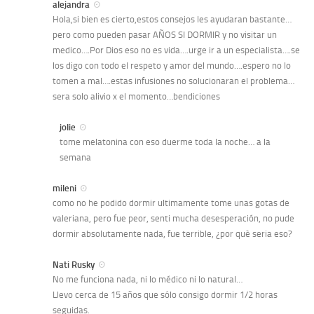
alejandra
Hola,si bien es cierto,estos consejos les ayudaran bastante…
pero como pueden pasar AÑOS SI DORMIR y no visitar un
medico….Por Dios eso no es vida….urge ir a un especialista….se
los digo con todo el respeto y amor del mundo….espero no lo
tomen a mal….estas infusiones no solucionaran el problema…
sera solo alivio x el momento…bendiciones
jolie
tome melatonina con eso duerme toda la noche… a la
semana
mileni
como no he podido dormir ultimamente tome unas gotas de
valeriana, pero fue peor, senti mucha desesperación, no pude
dormir absolutamente nada, fue terrible, ¿por què seria eso?
Nati Rusky
No me funciona nada, ni lo médico ni lo natural…
Llevo cerca de 15 años que sólo consigo dormir 1/2 horas
seguidas.