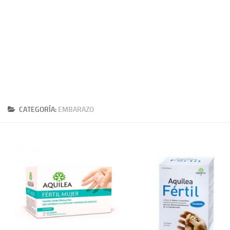
Plantas medicinales
Aceites
Alimentación
Articulaciones
Medicina Alternativa
Minerales
CATEGORÍA:
EMBARAZO
Aminoacidos
Adelgazar
Vitaminas
Salud
Cosas de hombres