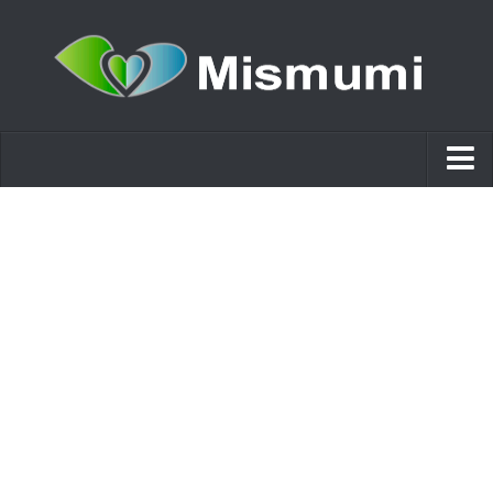
Ácido hialurónico
Cosmética
Estética y Belleza
Remedios Naturales
Nutrición
Otras Categorías
Acidos
Embarazo