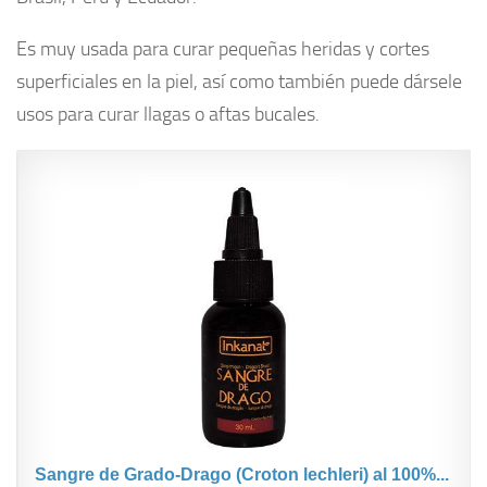
Plantas medicinales
Es muy usada para curar pequeñas heridas y cortes
Aceites
superficiales en la piel, así como también puede dársele
Alimentación
usos para curar llagas o aftas bucales.
Articulaciones
Medicina Alternativa
Minerales
Aminoacidos
Adelgazar
Vitaminas
Salud
Cosas de hombres
Sangre de Grado-Drago (Croton lechleri) al 100%...