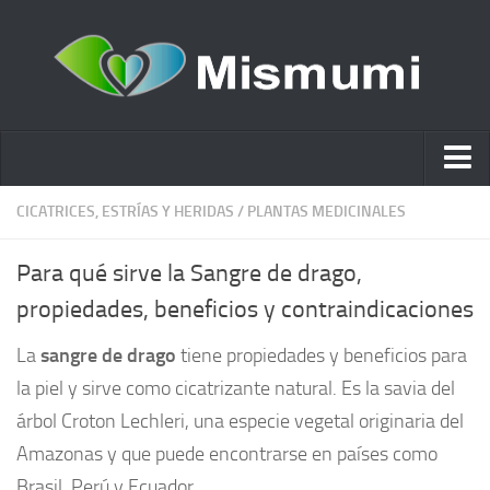
Ácido hialurónico
CICATRICES, ESTRÍAS Y HERIDAS
/
PLANTAS MEDICINALES
Cosmética
Para qué sirve la Sangre de drago,
Estética y Belleza
propiedades, beneficios y contraindicaciones
Remedios Naturales
La
sangre de drago
tiene propiedades y beneficios para
Nutrición
la piel y sirve como cicatrizante natural. Es la savia del
Otras Categorías
árbol Croton Lechleri, una especie vegetal originaria del
Acidos
Amazonas y que puede encontrarse en países como
Brasil, Perú y Ecuador.
Embarazo