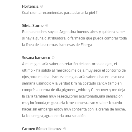
Hortencia
Cual crema recomiendas para aclarar la piel ?
Silvia. Sturno
Buenas noches soy de Argentina buenos aires y quisiera saber
si hay alguna distribuidora ,o farmacia que pueda comprar toda
la línea de las cremas francesas de Filorga
Susana barranco
A mi m gustaría saber,en relación del contorno de ojos, el
último k ha salido al mercado,me deja muy seco el contorno de
ojos,noto mucha tirantez, me gustaría saber k hacer llevo una
semana usándolo y la verdad k m ha costado caro,y también
compré la crema de día,pigment_white y C- recover y me deja
la cara también muy reseca,como acartonada,una sensación
muy incómoda,m gustaría k me contestaran y saber k puedo
hacer,sin embargo estoy muy contenta con la crema de noche,
la k es negra,agradecería una solución.
Carmen Gómez Jimenez