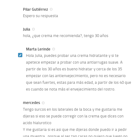
Pilar Gutiérrez
Espero su respuesta
Julia
hola, ¿que crema me recomienda?, tengo 30 años
Marta Lerinde
Hola Julia, puedes probar una crema hidratante y si te
apetece empezar a probar con una antiarrugas suave. A
partir de los 30 años es bueno hidratar y cerca de los 35
empezar con las antienvejecimiento, pero no es necesario
que sean fuertes, estas para más edad, a partir de los 40 que
es cuando se nota más el envejecimiento del rostro.
mercedes
Tengo surcos en los laterales de la boca y me gustaria me
dijeras si eso se puede corregir con la crema que dices con
acido hialurotico
Y me gustaria si es asi que me dijeras donde puedo ir a pedir
una muestra…porque al ser tan caras no quiero que luego no