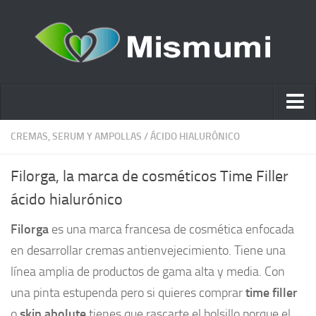
Ácido hialurónico
CREMAS, SERUM Y AMPOLLAS
/
ÁCIDO HIALURÓNICO
Cosmética
Filorga, la marca de cosméticos Time Filler
Estética y Belleza
ácido hialurónico
Remedios Naturales
Filorga
es una marca francesa de cosmética enfocada
Nutrición
en desarrollar cremas antienvejecimiento. Tiene una
Otras Categorías
línea amplia de productos de gama alta y media. Con
Acidos
una pinta estupenda pero si quieres comprar
time filler
o
skin abolute
Embarazo
tienes que rascarte el bolsillo porque el