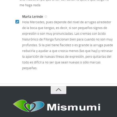
me haga nada
Marta Lerinde
Hola Mercedes, pues depende del nivel de arrugas alrededor
de la boca que tengas, es decir, si son pequeños signos de
expresión o son muy pronunciadas. Las cremas con ácido
hialurónico de Filorga funcionan bien para cuando no son muy
profundas. Si la piel tiene flacidez o es grande la arruga puede
reducirla y ayudar a que crezca menos (las que hay) y retrasar
la aparición de nuevas líneas de expresión, pero quitarlas del
todo es difícil a no ser que sean nuevas o sólo marcas
pequeñas.