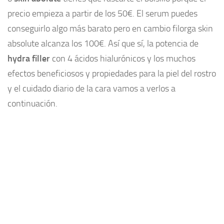
precio empieza a partir de los 50€. El serum puedes
Plantas medicinales
conseguirlo algo más barato pero en cambio filorga skin
Aceites
absolute alcanza los 100€. Así que sí, la potencia de
Alimentación
hydra filler
con 4 ácidos hialurónicos y los muchos
Articulaciones
efectos beneficiosos y propiedades para la piel del rostro
Medicina Alternativa
y el cuidado diario de la cara vamos a verlos a
Minerales
continuación.
Aminoacidos
Adelgazar
Vitaminas
Salud
Cosas de hombres