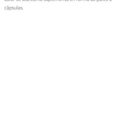
cápsulas.
Plantas medicinales
Aceites
Alimentación
Articulaciones
Medicina Alternativa
Minerales
Aminoacidos
Adelgazar
Vitaminas
Salud
Cosas de hombres