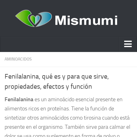
Ácido hialurónico
AMINOACIDOS
Cosmética
Fenilalanina, qué es y para que sirve,
Estética y Belleza
propiedades, efectos y función
Remedios Naturales
Fenilalanina
es un aminoácido esencial presente en
Nutrición
alimentos ricos en proteínas. Tiene la función de
Otras Categorías
sintetizar otros aminoácidos como tirosina cuando está
Acidos
presente en el organismo. También sirve para calmar el
dolor se usa como suplemento en forma de polvo o
Embarazo