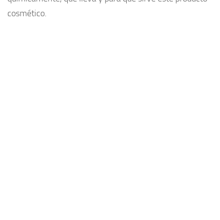
cosmético.
Plantas medicinales
Aceites
Alimentación
Articulaciones
Medicina Alternativa
Minerales
Aminoacidos
Adelgazar
Vitaminas
Salud
Cosas de hombres