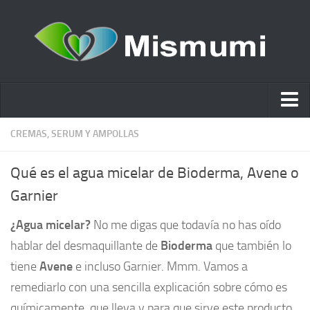
Ácido hialurónico
CREMAS, SERUM Y AMPOLLAS
Cosmética
Qué es el agua micelar de Bioderma, Avene o
Estética y Belleza
Garnier
Remedios Naturales
¿Agua micelar?
No me digas que todavía no has oído
Nutrición
hablar del desmaquillante de
Bioderma
que también lo
Otras Categorías
tiene
Avene
e incluso Garnier. Mmm. Vamos a
Acidos
remediarlo con una sencilla explicación sobre cómo es
químicamente, que lleva y para que sirve este producto
Embarazo