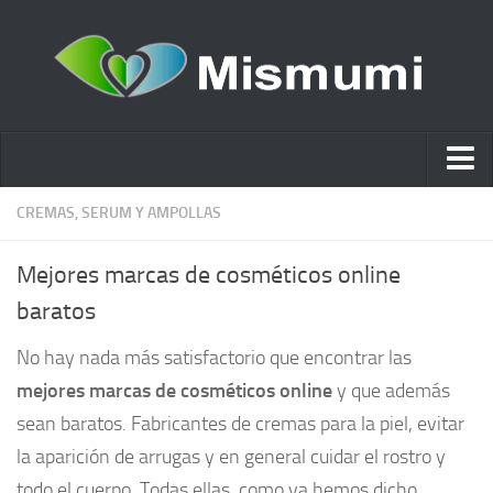
Ácido hialurónico
CREMAS, SERUM Y AMPOLLAS
Cosmética
Mejores marcas de cosméticos online
Estética y Belleza
baratos
Remedios Naturales
No hay nada más satisfactorio que encontrar las
Nutrición
mejores marcas de cosméticos online
y que además
Otras Categorías
sean baratos. Fabricantes de cremas para la piel, evitar
Acidos
la aparición de arrugas y en general cuidar el rostro y
todo el cuerpo. Todas ellas, como ya hemos dicho,
Embarazo