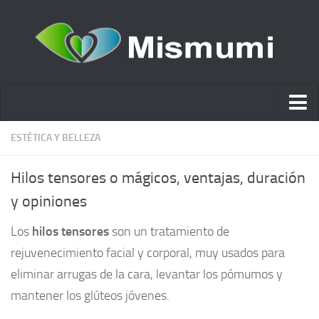
Ácido hialurónico
ESTÉTICA Y BELLEZA
Cosmética
Hilos tensores o mágicos, ventajas, duración
Estética y Belleza
y opiniones
Remedios Naturales
Los
hilos tensores
son un tratamiento de
Nutrición
rejuvenecimiento facial y corporal, muy usados para
Otras Categorías
eliminar arrugas de la cara, levantar los pómumos y
Acidos
mantener los glúteos jóvenes.
Embarazo