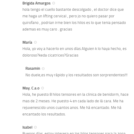
Brigida Amargos
hola tengo el cuello bastante descolgado , el doctor dice que
me haga un lifting cervical , pero jo no quiero pasar por
quirofano , podrian irme bien los hilos es lo que tenia pensado
ademas es muy caro . gracias
María
Hola, yo voy a hacerlo en unos días.Alguien k lo haya hecho, es
doloroso?keda cicatrices?Gracias
Rasamin
No duele,es muy rápido y los resultados son sorprendentes!!!
May. C.a.o
Hola, he puesto 8 hilos tensores en la clinica de benidorm, hace
mas de 2 meses. He puesto 4 en cada lado de lá cara. Me ha
rejuvenescido unos cuantos anos. Me há encantado. Me há
encantado los resultados.
Isabel
Buenos días, estoy interesa en los hilos tensores para la zona