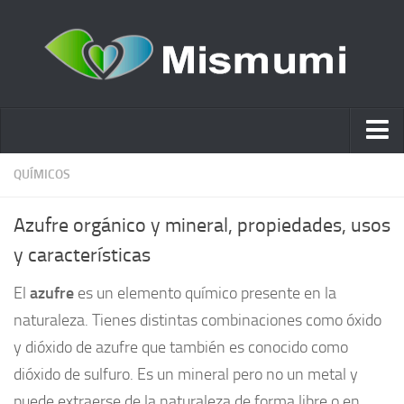
Ácido hialurónico
QUÍMICOS
Cosmética
Azufre orgánico y mineral, propiedades, usos
Estética y Belleza
y características
Remedios Naturales
El
azufre
es un elemento químico presente en la
Nutrición
naturaleza. Tienes distintas combinaciones como óxido
Otras Categorías
y dióxido de azufre que también es conocido como
Acidos
dióxido de sulfuro. Es un mineral pero no un metal y
puede extraerse de la naturaleza de forma libre o en
Embarazo