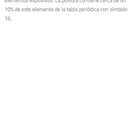
elementos explosivos. La pólvora contiene cerca de un
10% de este elemento de la tabla periódica con símbolo
16.