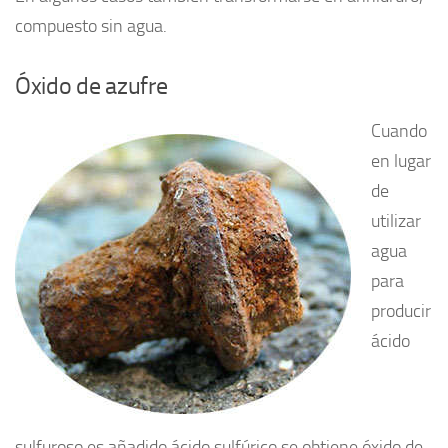
compuesto sin agua.
Óxido de azufre
Cuando
en lugar
de
utilizar
agua
para
producir
ácido
sulfuroso es añadido ácido sulfúrico se obtiene óxido de