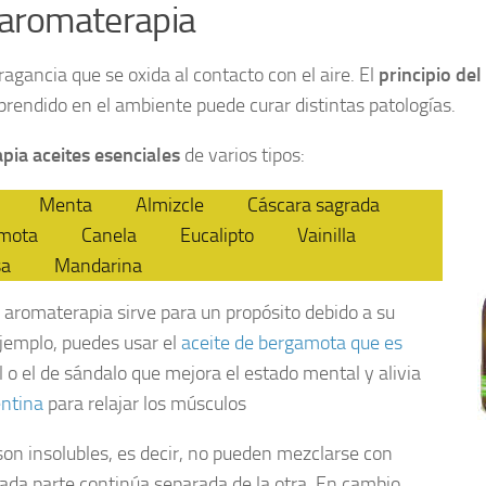
 aromaterapia
ragancia que se oxida al contacto con el aire. El
principio del
sprendido en el ambiente puede curar distintas patologías.
pia aceites esenciales
de varios tipos:
Menta
Almizcle
Cáscara sagrada
mota
Canela
Eucalipto
Vainilla
sa
Mandarina
 aromaterapia sirve para un propósito debido a su
ejemplo, puedes usar el
aceite de bergamota que es
 o el de sándalo que mejora el estado mental y alivia
entina
para relajar los músculos
on insolubles, es decir, no pueden mezclarse con
Cada parte continúa separada de la otra. En cambio,