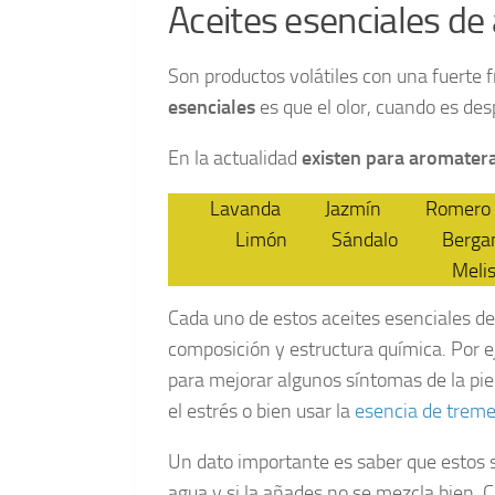
Aceites esenciales de
Son productos volátiles con una fuerte f
esenciales
es que el olor, cuando es de
En la actualidad
existen para aromatera
Lavanda
Jazmín
Romero
Limón
Sándalo
Berga
Meli
Cada uno de estos aceites esenciales de
composición y estructura química. Por 
para mejorar algunos síntomas de la piel
el estrés o bien usar la
esencia de trem
Un dato importante es saber que estos s
agua y si la añades no se mezcla bien. 