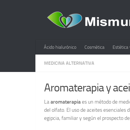
Ácido hialurónico
Cosmética
Estética 
MEDICINA ALTERNATIVA
Aromaterapia y acei
La
aromaterapia
es un método de medic
del olfato. El uso de aceites esenciale
egipcia, familiar y según el prospecto 