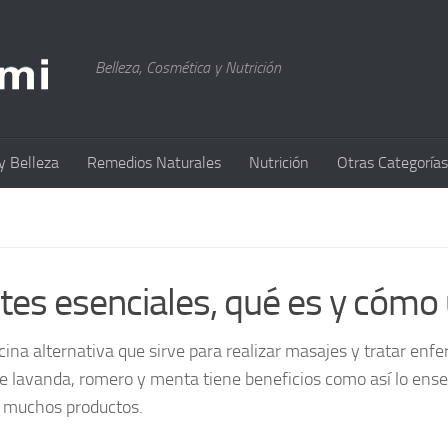
Belleza, Cosmética y Nutrición
y Belleza
Remedios Naturales
Nutrición
Otras Categorías
tes esenciales, qué es y cómo 
ina alternativa que sirve para realizar masajes y tratar e
s de lavanda, romero y menta tiene beneficios como así lo en
de muchos productos.