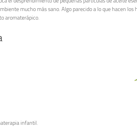
ca el desprendimiento de pequeñas partículas de aceite ese
ambiente mucho más sano. Algo parecido a lo que hacen los h
to aromaterápico.
a
terapia infantil.