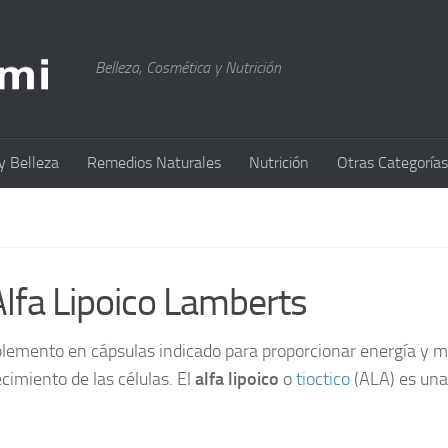
Belleza, Cosmética y Nutrición
y Belleza
Remedios Naturales
Nutrición
Otras Categorías
lfa Lipoico Lamberts
lemento en cápsulas indicado para proporcionar energía y me
ecimiento de las células. El
alfa lipoico
o
tioctico
(ALA) es una