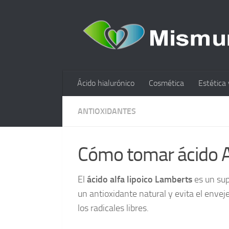
Ácido hialurónico
Cosmética
Estética 
ANTIOXIDANTES
Cómo tomar ácido A
El
ácido alfa lipoico Lamberts
es un sup
un antioxidante natural y evita el envej
los radicales libres.