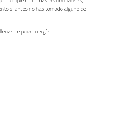
que cumple con todas las normativas,
ento si antes no has tomado alguno de
llenas de pura energía.