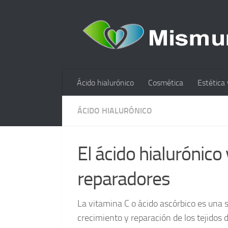
Ácido hialurónico
Cosmética
Estética 
ÁCIDO HIALURÓNICO
El ácido hialurónico
reparadores
La vitamina C o ácido ascórbico es una 
crecimiento y reparación de los tejidos 