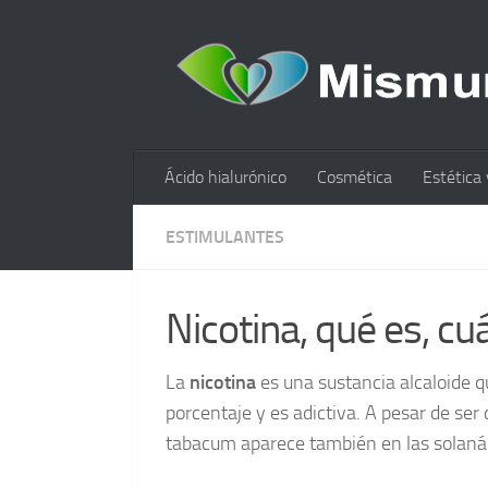
Ácido hialurónico
Cosmética
Estética 
ESTIMULANTES
Nicotina, qué es, cu
La
nicotina
es una sustancia alcaloide qu
porcentaje y es adictiva. A pesar de ser
tabacum aparece también en las solaná