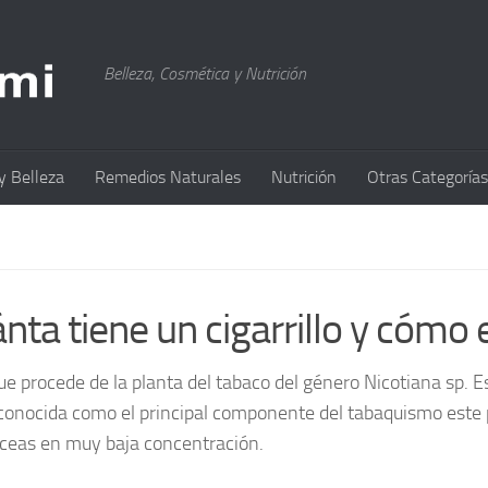
Belleza, Cosmética y Nutrición
y Belleza
Remedios Naturales
Nutrición
Otras Categorías
ánta tiene un cigarrillo y cómo
e procede de la planta del tabaco del género Nicotiana sp. Est
 conocida como el principal componente del tabaquismo este p
ceas en muy baja concentración.