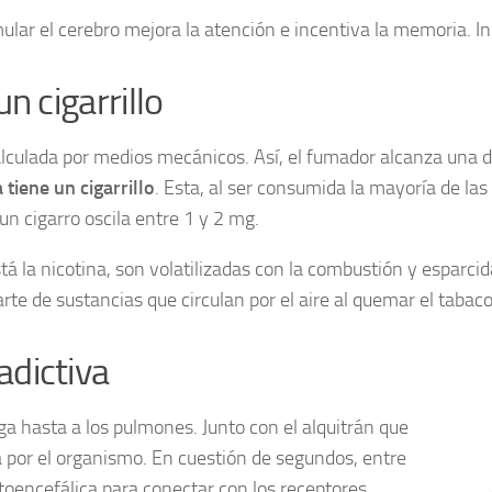
lar el cerebro mejora la atención e incentiva la memoria. Incl
n cigarrillo
lculada por medios mecánicos. Así, el fumador alcanza una d
 tiene un cigarrillo
. Esta, al ser consumida la mayoría de la
un cigarro oscila entre 1 y 2 mg.
stá la nicotina, son volatilizadas con la combustión y esparci
e de sustancias que circulan por el aire al quemar el tabaco
adictiva
ga hasta a los pulmones. Junto con el alquitrán que
da por el organismo. En cuestión de segundos, entre
toencefálica para conectar con los receptores