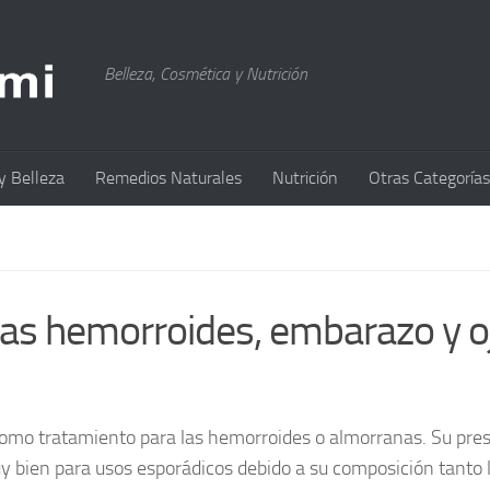
Belleza, Cosmética y Nutrición
y Belleza
Remedios Naturales
Nutrición
Otras Categorías
as hemorroides, embarazo y oj
mo tratamiento para las hemorroides o almorranas. Su pre
y bien para usos esporádicos debido a su composición tanto