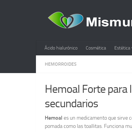
Ácido hialurónico
Cosmética
Estética 
HEMORROIDES
Hemoal Forte para l
secundarios
Hemoal
es un medicamento que sirve co
pomada como las toallitas. Funciona mu