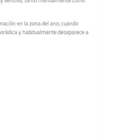
y sencilla, tanto manualmente como
lamación en la zona del ano, cuando
porádica y habitualmente desaparece a