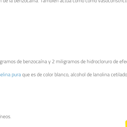
ión de la benzocaína. También actúa como como vasoconstrictor
ramos de benzocaína y 2 miligramos de hidrocloruro de efe
elina pura
que es de color blanco, alcohol de lanolina cetilado
íneos.