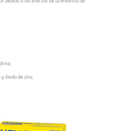
 debido a los efectos de la efedrina de
drina.
 y óxido de zinc.