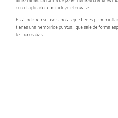
almorranas. La forma de poner hemoal crema es mu
con el aplicador que incluye el envase.
Está indicado su uso si notas que tienes picor o inf
tienes una hemorride puntual, que sale de forma es
los pocos días.