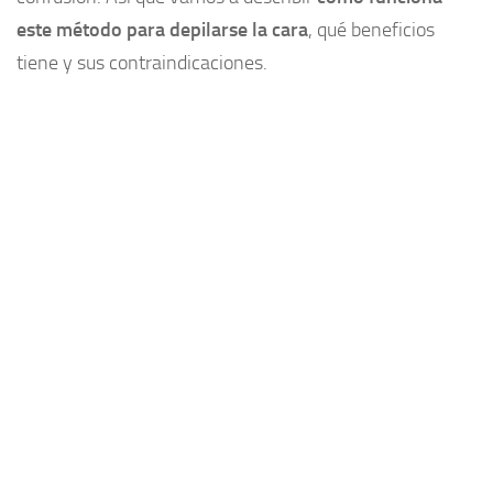
este método para depilarse la cara
, qué beneficios
Plantas medicinales
tiene y sus contraindicaciones.
Aceites
Alimentación
Articulaciones
Medicina Alternativa
Minerales
Aminoacidos
Adelgazar
Vitaminas
Salud
Cosas de hombres