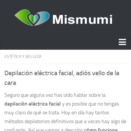
Ácido hialurónico
ESTÉTICA Y BELLEZA
Cosmética
Depilación eléctrica facial, adiós vello de la
Estética y Belleza
cara
Remedios Naturales
Seguro que alguna vez has oído hablar sobre la
Nutrición
depilación eléctrica facial
y es posible que no tengas
Otras Categorías
muy claro de qué se trata. Hoy en día hay tantos
Acidos
métodos depilatorios definitivos que a veces hay algo de
confusión. Así que vamos a describir
Embarazo
cómo funciona