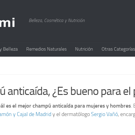
Belleza, Cosmética y Nutrición
y Belleza
Remedios Naturales
Nutrición
Otras Categorías
 anticaída, ¿Es bueno para el 
uál es el mejor champú anticaída para mujeres y hombres
.
Ramón y Cajal de Madrid
y el dermatólogo
Sergio Vañó
, encar