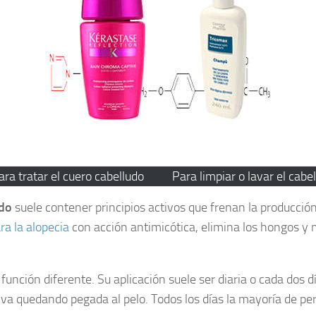
ara tratar el cuero cabelludo
Para limpiar o lavar el cabel
udo
suele contener principios activos que frenan la producció
a la alopecia
con acción antimicótica, elimina los hongos y
 función diferente. Su aplicación suele ser diaria o cada dos
e va quedando pegada al pelo. Todos los días la mayoría de 