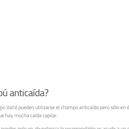
ú anticaída?
gio Vañó pueden utilizarse el champú anticaída pero sólo en
que hay mucha caída capilar.
ue pierdes pelo en abundancia lo recomendable es acudir a un 