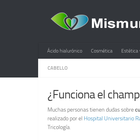
Ácido hialurónico
Cosmética
Estética 
CABELLO
¿Funciona el champú
Muchas personas tienen dudas sobre
c
realizado por el
Hospital Universitario 
Tricología.