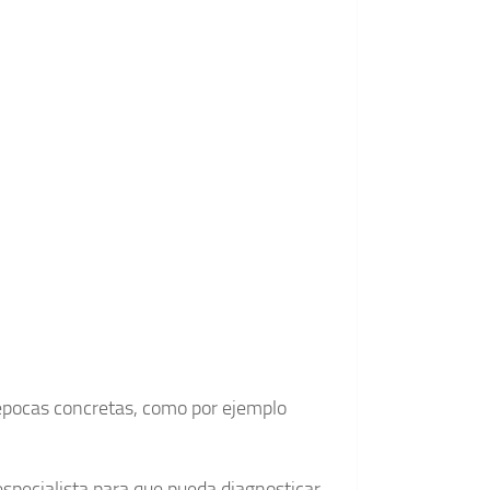
 épocas concretas, como por ejemplo
especialista para que pueda diagnosticar