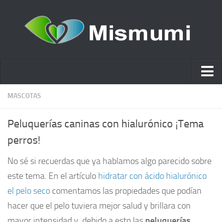
Ácido hialurónico
MASCOTAS
Cosmética
Peluquerías caninas con hialurónico ¡Tema
Estética y Belleza
perros!
Remedios Naturales
No sé si recuerdas que ya hablamos algo parecido sobre
Nutrición
este tema. En el artículo
hidratar con ácido hialurónico
Otras Categorías
el pelo seco
comentamos las propiedades que podían
Acidos
hacer que el pelo tuviera mejor salud y brillara con
mayor intensidad y, debido a esto las
Embarazo
peluquerías