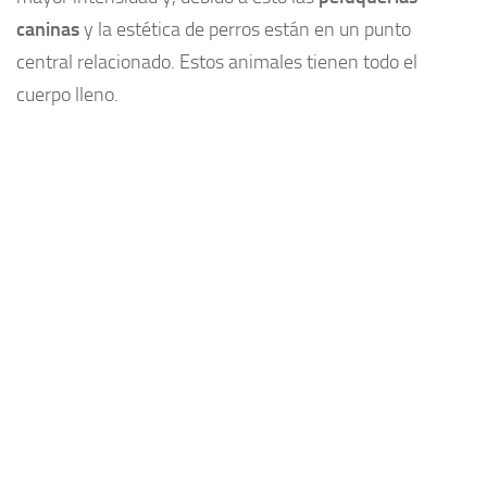
caninas
y la estética de perros están en un punto
Plantas medicinales
central relacionado. Estos animales tienen todo el
Aceites
cuerpo lleno.
Alimentación
Articulaciones
Medicina Alternativa
Minerales
Aminoacidos
Adelgazar
Vitaminas
Salud
Cosas de hombres