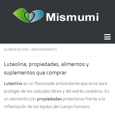
Ácido hialurónico
ALIMENTACIÓN
/
ANTIOXIDANTES
Cosmética
Luteolina, propiedades, alimentos y
Estética y Belleza
suplementos que comprar
Remedios Naturales
Luteolina
es un flavonoide antioxidante que sirve para
Nutrición
proteger de los radicales libres y del estrés oxidativo. Es
Otras Categorías
un elemento con
propiedades
protectoras frente a la
Acidos
inflamación de los tejidos del cuerpo humano.
Embarazo