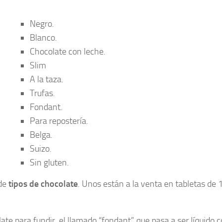
Negro.
Blanco.
Chocolate con leche.
Slim
A la taza.
Trufas.
Fondant.
Para repostería.
Belga.
Suizo.
Sin gluten.
 de
tipos de chocolate
. Unos están a la venta en tabletas de
te para fundir, el llamado “fondant” que pasa a ser líquido 