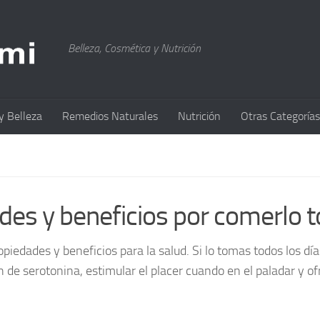
Belleza, Cosmética y Nutrición
y Belleza
Remedios Naturales
Nutrición
Otras Categorías
des y beneficios por comerlo t
ropiedades y beneficios para la salud. Si lo tomas todos los 
n de serotonina, estimular el placer cuando en el paladar y of