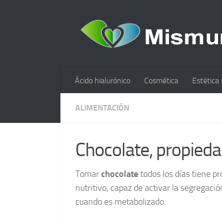
Ácido hialurónico
Cosmética
Estética 
ALIMENTACIÓN
Chocolate, propieda
Tomar
chocolate
todos los días tiene p
nutritivo, capaz de activar la segregació
cuando es metabolizado.