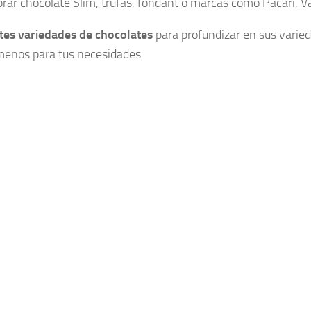
ar chocolate Slim, trufas, fondant o marcas como Pacari, Val
tes variedades de chocolates
para profundizar en sus varie
 menos para tus necesidades.