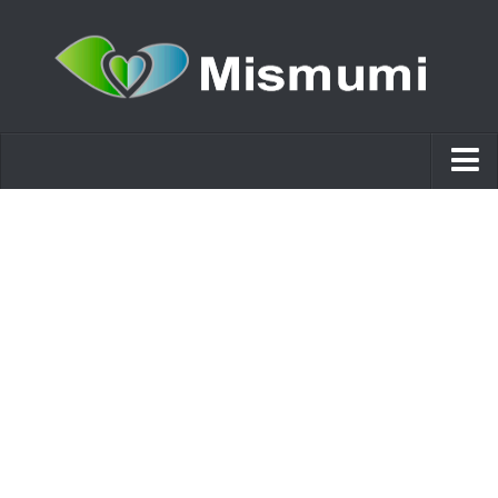
Ácido hialurónico
Cosmética
Estética y Belleza
Remedios Naturales
Nutrición
Otras Categorías
Acidos
Embarazo