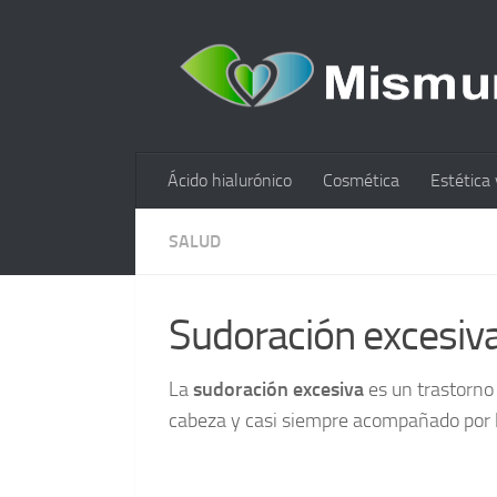
Ácido hialurónico
Cosmética
Estética 
SALUD
Sudoración excesiva
La
sudoración excesiva
es un trastorno 
cabeza y casi siempre acompañado por l