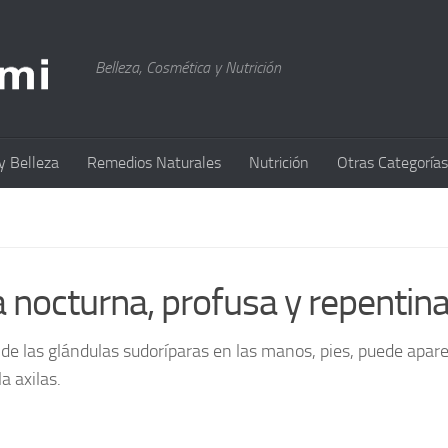
Belleza, Cosmética y Nutrición
y Belleza
Remedios Naturales
Nutrición
Otras Categorías
 nocturna, profusa y repentin
de las glándulas sudoríparas en las manos, pies, puede apare
a axilas.